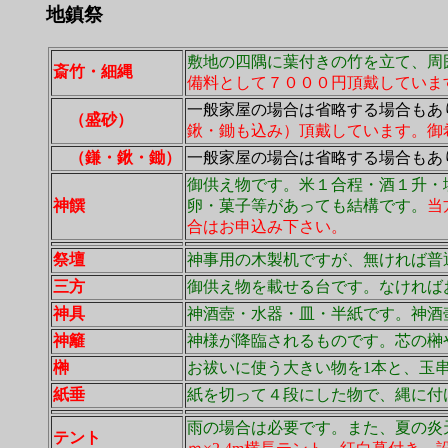
地鎮祭
敷地の四隅に葉付きの竹を立て、周
斎竹・細縄
備料として７０００円頂戴していま
一般家屋の場合は省略する場合もあ
（盛砂）
鍬・鋤も込み）頂戴しています。御
（鎌・鍬・鋤）
一般家屋の場合は省略する場合もあ
御供え物です。米１合程・酒１升・
神饌
卵・菓子等があっても結構です。
当
合はお申込み下さい。
祭壇
神事用の木製机ですが、無ければ普
三方
御供え物を載せる台です。なければ
神具
神酒壺・水器・皿・半紙です。神酒
神
籬
神様が降臨されるものです。芯の榊
榊
お祓いに使う大きい物を1本と、
紙垂
紙を切って４段にした物で、縄に付
雨の場合は必要です。また、夏の炎
テント