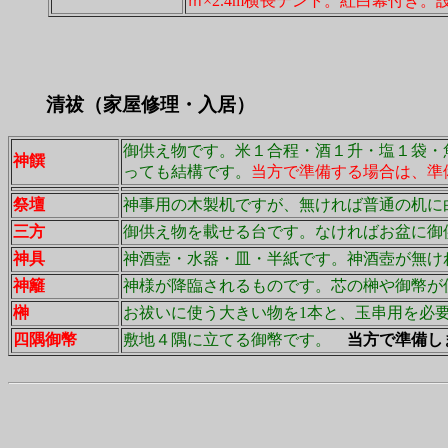
ｍ×2.4m横長テント。紅白幕付き
清祓（家屋修理・入居）
御供え物です。米１合程・酒１升・塩１袋・
神饌
っても結構です。
当方で準備する場合は、準
祭壇
神事用の木製机ですが、無ければ普通の机に
三方
御供え物を載せる台です。なければお盆に御
神具
神酒壺・水器・皿・半紙です。神酒壺が無け
神
籬
神様が降臨されるものです。芯の榊や御幣が
榊
お祓いに使う大きい物を1本と、玉串用を必
四隅御幣
敷地４隅に立てる御幣です。
当方で準備し