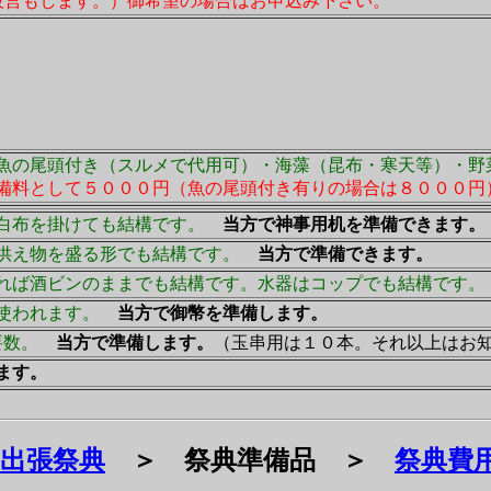
。設営もします。）御希望の場合はお申込み下さい。
魚の尾頭付き（スルメで代用可）・海藻（昆布・寒天等）・野
備料として５０００円（魚の尾頭付き有りの場合は８０００円
白布を掛けても結構です。
当方で神事用机を準備できます。
供え物を盛る形でも結構です。
当方で準備できます。
れば酒ビンのままでも結構です。水器はコップでも結構です。
使われます。
当方で御幣を準備します。
要数。
当方で準備します。
（玉串用は１０本。それ以上はお
ます。
出張祭典
＞ 祭典準備品 ＞
祭典費