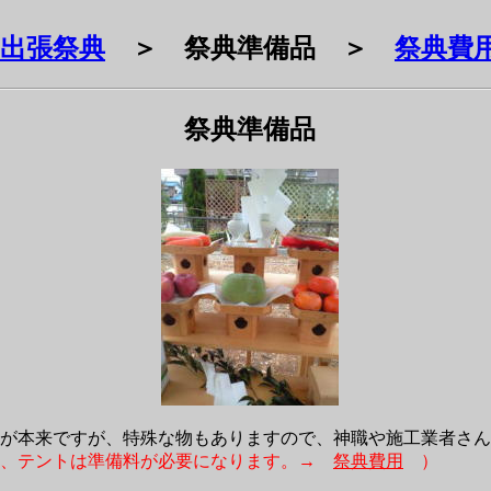
出張祭典
＞ 祭典準備品 ＞
祭典費
祭典準備品
が本来ですが、特殊な物もありますので、神職や施工業者さん
饌、テントは準備料が必要になります。→
祭典費用
）