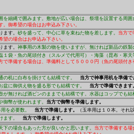
囲を細縄で囲みます。敷地が広い場合は、祭壇を設置する周囲
す。御希望の場合はお申込み下さい。
ります。
砂を盛って、中心に草を束ねた物を差します。
当方で
希望の場合はお申込み下さい。
ります。
神事用の木製の物を使いますが、無ければ新品の鉄製
塩１袋・魚の尾頭付き（スルメで代用可）・海藻（昆布・寒天
方で準備する場合は、準備料として５０００円（魚の尾頭付き
通の机に白布を掛けても結構です。
当方で神事用机を準備で
お盆に御供え物を盛る形でも結構です。
当方で準備できます
壺が無ければ酒ビンのままでも結構です。水器はコップでも結
や御幣が使われます。
当方で御幣を準備します。
玉串用を必要数。
当方で準備します。
（玉串用は１０本。それ
けます。
当方で準備します。
天下の場合もあった方が良いかと思います。
当方で準備する場