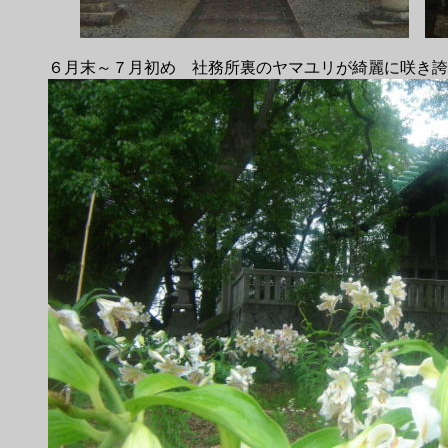
６月末～７月初め 社務所裏のヤマユリが綺麗に咲き誇