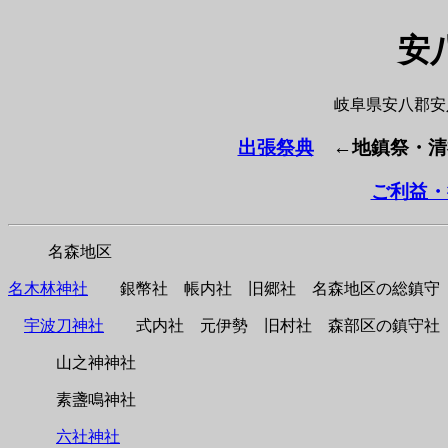
安
岐阜県安八郡安
出張祭典
←地鎮祭・清
ご利益・
名森地区
名木林神社
銀幣社 帳内社 旧郷社 名森地区の総鎮守
宇波刀神社
式内社 元伊勢 旧村社 森部区の鎮守社
山之神神社
素
盞
鳴神社
六社神社