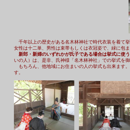
千年以上の歴史がある名木林神社で時代衣装を着て挙
女性は十二単、男性は束帯もしくは衣冠姿で、緑に包ま
新郎・新婦のいずれかが氏子である場合は挙式に使う
いの人）は、是非、氏神様「名木林神社」での挙式を御
もちろん、他地域にお住まいの人の挙式も出来ます。
す。