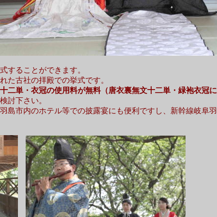
式することができます。
れた古社の拝殿での挙式です。
十二単・衣冠の使用料が無料（唐衣裏無文十二単・緑袍衣冠に
検討下さい。
羽島市内のホテル等での披露宴にも便利ですし、新幹線岐阜羽