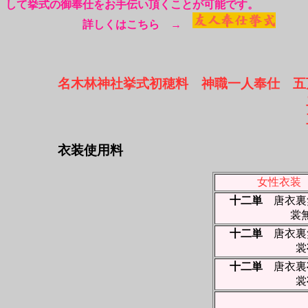
して挙式の御奉仕をお手伝い頂くことが可能です。
詳しくはこちら →
名木林神社挙式初穂料 神職一人奉仕 五
二人奉仕 
三人奉仕 
衣装使用料
女性衣装
十二単
唐衣裏
裳無
十二単
唐衣裏
裳
十二単
唐衣裏
裳