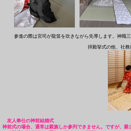
参進の際は宮司が龍笛を吹きながら先導します。神職三
拝殿挙式の他、社務
友人奉仕の神前結婚式
神前式の場合、通常は親族しか参列できません。ですが、親