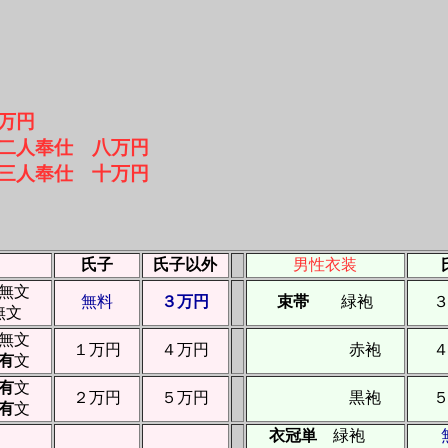
万円
八万円
十万円
氏子
氏子以外
男性衣装
無文
無料
３万円
束帯
緑袍
文
無文
１万円
４万円
赤袍
有
文
有
文
２万円
５万円
黒袍
有
文
衣冠単
緑袍