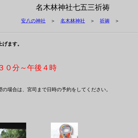
名木林神社七五三祈祷
安八の神社
＞
名木林神社
＞
祈祷
＞
上げます。
時３０分～午後４時
望の場合は、宮司まで日時の予約をしてください。