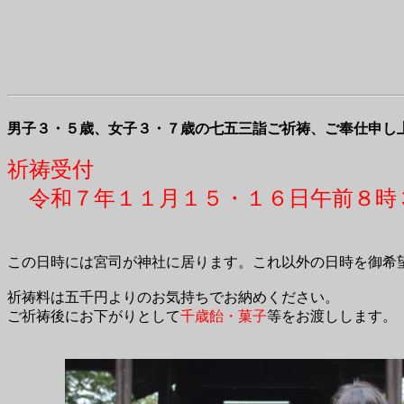
男子３・５歳、女子３・７歳の七五三詣ご祈祷、ご奉仕申し
祈祷受付
令和７年１１月１５・１６日午前８
この日時には宮司が神社に居ります。これ以外の日時を御希
祈祷料は五千円よりのお気持ちでお納めください。
ご祈祷後にお下がりとして
千歳飴・菓子
等をお渡しします。