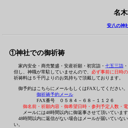
名木
安八の神
①神社での御祈祷
家内安全・商売繁盛・安産祈願・初宮詣・
七五三詣
・
但し、神職が常駐していませんので、
必ず事前に日時の
祈祷料は５千円よりのお気持ちで頂戴しております。
御予約はこちらにメールもしくはFAXしてください。
御祈祷予約メール
FAX番号 ０５８４－６８－１１２６
御名前・祈願内容・御希望日時・参列予定人数・電
メールには48時間以内に御返事させて頂いています
48時間以内に返信がない場合はメールが届いていない
い。