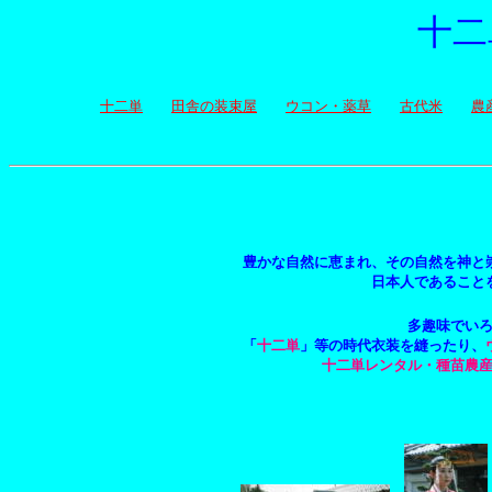
十二
十二単
田舎の装束屋
ウコン・薬草
古代米
農
豊かな自然に恵まれ、その自然を神と崇
日本人であることを
多趣味でい
「
十二単
」等の時代衣装を縫ったり、
十二単レンタル・種苗農