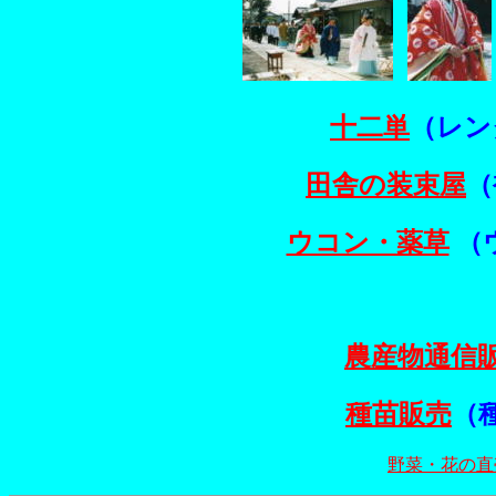
十二単
（レン
田舎の装束屋
（
ウコン・薬草
（
農産物通信
種苗販売
（
野菜・花の直