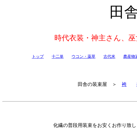
田
時代衣装・神主さん、巫
トップ
十二単
ウコン・薬草
古代米
農産物
田舎の装束屋 ＞
袴
化繊の普段用装束をお安くお作り致し