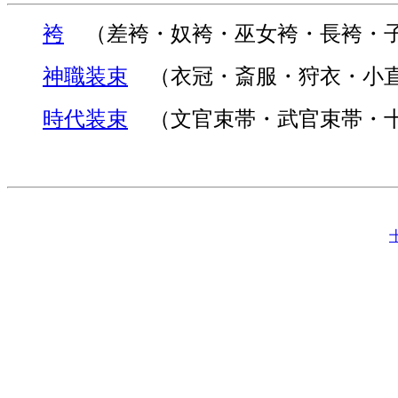
袴
（差袴・奴袴・巫女袴・長袴・
神職装束
（衣冠・斎服・狩衣・小直
時代装束
（文官束帯・武官束帯・